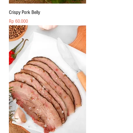
Crispy Pork Belly
Price
Rp 60.000