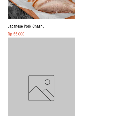
Japanese Pork Chashu
Price
Rp 55.000