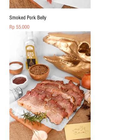
Smoked Pork Belly
Price
Rp 55.000