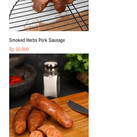
Smoked Herbs Pork Sausage
Price
Rp 50.000