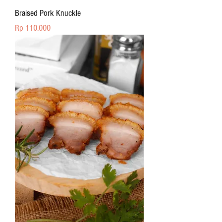
Braised Pork Knuckle
Price
Rp 110.000